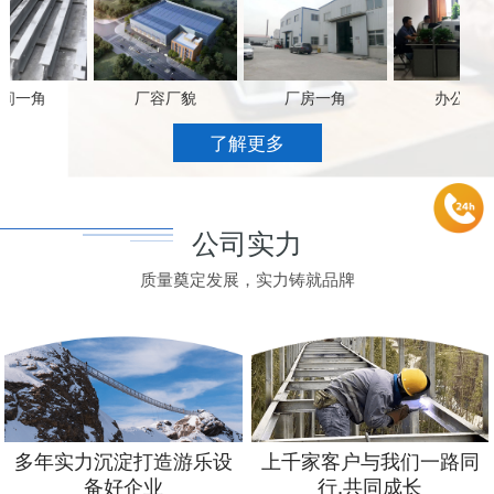
一角
厂容厂貌
厂房一角
办公场景
了解更多
公司实力
质量奠定发展，实力铸就品牌
多年实力沉淀打造游乐设
上千家客户与我们一路同
备好企业
行,共同成长