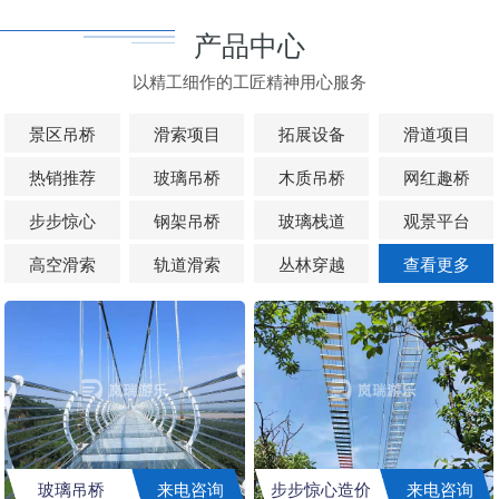
产品中心
以精工细作的工匠精神用心服务
景区吊桥
滑索项目
拓展设备
滑道项目
热销推荐
玻璃吊桥
木质吊桥
网红趣桥
步步惊心
钢架吊桥
玻璃栈道
观景平台
高空滑索
轨道滑索
丛林穿越
查看更多
玻璃吊桥
来电咨询
步步惊心造价
来电咨询