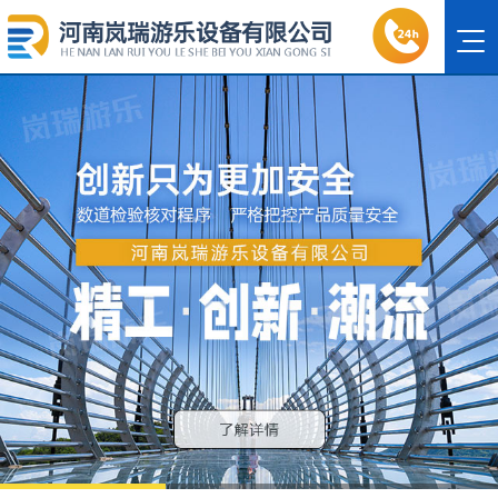
1
2
3