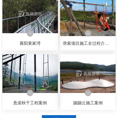
襄阳黄家湾
滑索项目施工全过程介绍，可以了解一下滑索是如何一步一步施工完成的
悬崖秋千工程案例
蹦蹦云施工案例