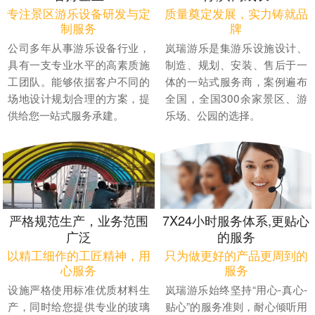
专注景区游乐设备研发与定
质量奠定发展，实力铸就品
制服务
牌
公司多年从事游乐设备行业，
岚瑞游乐是集游乐设施设计、
具有一支专业水平的高素质施
制造、规划、安装、售后于一
工团队。能够依据客户不同的
体的一站式服务商，案例遍布
场地设计规划合理的方案，提
全国，全国300余家景区、游
供给您一站式服务承建。
乐场、公园的选择。
严格规范生产，业务范围
7X24小时服务体系,更贴心
广泛
的服务
以精工细作的工匠精神，用
只为做更好的产品更周到的
心服务
服务
设施严格使用标准优质材料生
岚瑞游乐始终坚持“用心-真心-
产，同时给您提供专业的玻璃
贴心”的服务准则，耐心倾听用