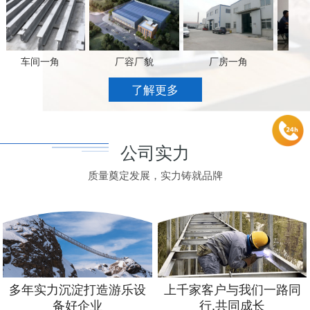
车间一角
厂容厂貌
厂房一角
办
了解更多
公司实力
质量奠定发展，实力铸就品牌
多年实力沉淀打造游乐设
上千家客户与我们一路同
备好企业
行,共同成长