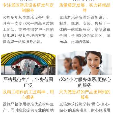
专注景区游乐设备研发与定
质量奠定发展，实力铸就品
制服务
牌
公司多年从事游乐设备行业，
岚瑞游乐是集游乐设施设计、
具有一支专业水平的高素质施
制造、规划、安装、售后于一
工团队。能够依据客户不同的
体的一站式服务商，案例遍布
场地设计规划合理的方案，提
全国，全国300余家景区、游
供给您一站式服务承建。
乐场、公园的选择。
严格规范生产，业务范围
7X24小时服务体系,更贴心
广泛
的服务
以精工细作的工匠精神，用
只为做更好的产品更周到的
心服务
服务
设施严格使用标准优质材料生
岚瑞游乐始终坚持“用心-真心-
产，同时给您提供专业的玻璃
贴心”的服务准则，耐心倾听用