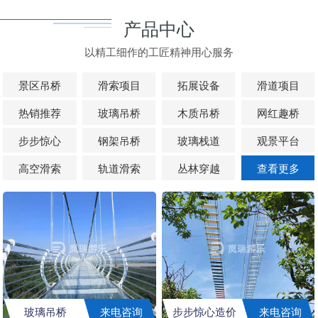
产品中心
以精工细作的工匠精神用心服务
景区吊桥
滑索项目
拓展设备
滑道项目
热销推荐
玻璃吊桥
木质吊桥
网红趣桥
步步惊心
钢架吊桥
玻璃栈道
观景平台
高空滑索
轨道滑索
丛林穿越
查看更多
玻璃吊桥
来电咨询
步步惊心造价
来电咨询