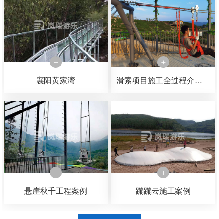
襄阳黄家湾
滑索项目施工全过程介绍，可以了解一下滑索是如何一步一步施工完成的
悬崖秋千工程案例
蹦蹦云施工案例