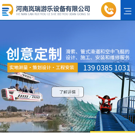
1
2
3