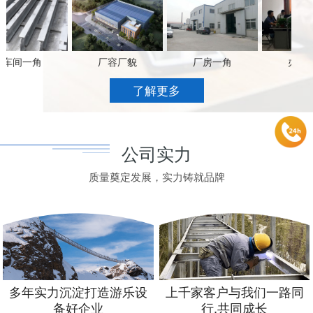
车间一角
厂容厂貌
厂房一角
办公场
了解更多
公司实力
质量奠定发展，实力铸就品牌
多年实力沉淀打造游乐设
上千家客户与我们一路同
备好企业
行,共同成长