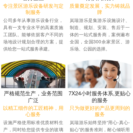
专注景区游乐设备研发与定
质量奠定发展，实力铸就品
制服务
牌
公司多年从事游乐设备行业，
岚瑞游乐是集游乐设施设计、
具有一支专业水平的高素质施
制造、规划、安装、售后于一
工团队。能够依据客户不同的
体的一站式服务商，案例遍布
场地设计规划合理的方案，提
全国，全国300余家景区、游
供给您一站式服务承建。
乐场、公园的选择。
严格规范生产，业务范围
7X24小时服务体系,更贴心
广泛
的服务
以精工细作的工匠精神，用
只为做更好的产品更周到的
心服务
服务
设施严格使用标准优质材料生
岚瑞游乐始终坚持“用心-真心-
产，同时给您提供专业的玻璃
贴心”的服务准则，耐心倾听用