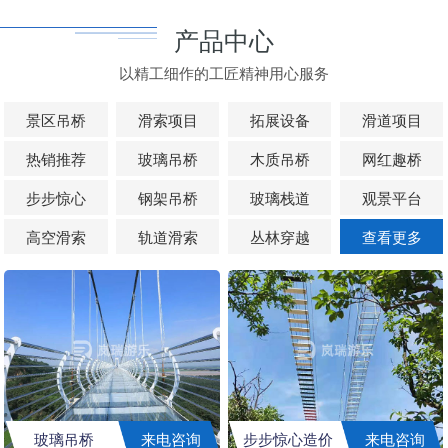
产品中心
以精工细作的工匠精神用心服务
景区吊桥
滑索项目
拓展设备
滑道项目
热销推荐
玻璃吊桥
木质吊桥
网红趣桥
步步惊心
钢架吊桥
玻璃栈道
观景平台
高空滑索
轨道滑索
丛林穿越
查看更多
玻璃吊桥
来电咨询
步步惊心造价
来电咨询