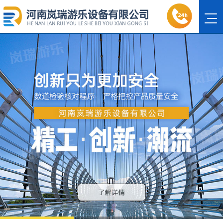
1
2
3