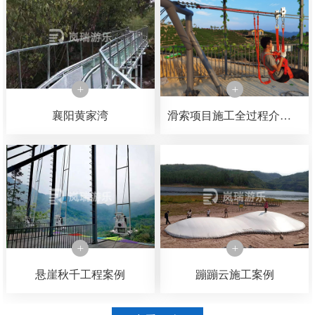
襄阳黄家湾
滑索项目施工全过程介绍，可以了解一下滑索是如何一步一步施工完成的
悬崖秋千工程案例
蹦蹦云施工案例