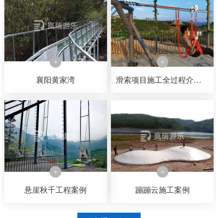
襄阳黄家湾
滑索项目施工全过程介绍，可以了解一下滑索是如何一步一步施工完成的
悬崖秋千工程案例
蹦蹦云施工案例