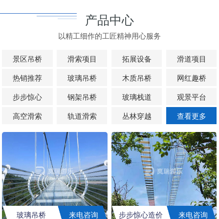
产品中心
以精工细作的工匠精神用心服务
景区吊桥
滑索项目
拓展设备
滑道项目
热销推荐
玻璃吊桥
木质吊桥
网红趣桥
步步惊心
钢架吊桥
玻璃栈道
观景平台
高空滑索
轨道滑索
丛林穿越
查看更多
玻璃吊桥
来电咨询
步步惊心造价
来电咨询