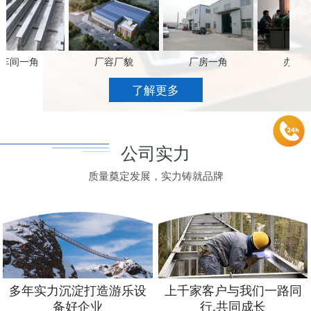
间一角
厂容厂貌
厂房一角
办公场景
了解更多
公司实力
质量奠定发展，实力铸就品牌
多年实力沉淀打造游乐设
上千家客户与我们一路同
备好企业
行,共同成长