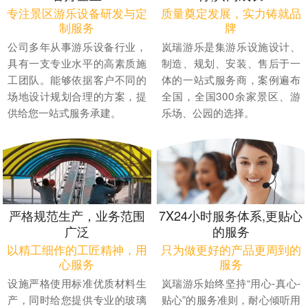
专注景区游乐设备研发与定
质量奠定发展，实力铸就品
制服务
牌
公司多年从事游乐设备行业，
岚瑞游乐是集游乐设施设计、
具有一支专业水平的高素质施
制造、规划、安装、售后于一
工团队。能够依据客户不同的
体的一站式服务商，案例遍布
场地设计规划合理的方案，提
全国，全国300余家景区、游
供给您一站式服务承建。
乐场、公园的选择。
严格规范生产，业务范围
7X24小时服务体系,更贴心
广泛
的服务
以精工细作的工匠精神，用
只为做更好的产品更周到的
心服务
服务
设施严格使用标准优质材料生
岚瑞游乐始终坚持“用心-真心-
产，同时给您提供专业的玻璃
贴心”的服务准则，耐心倾听用