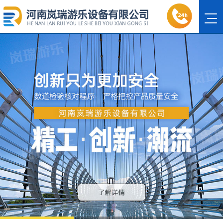
1
2
3