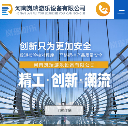
1
2
3