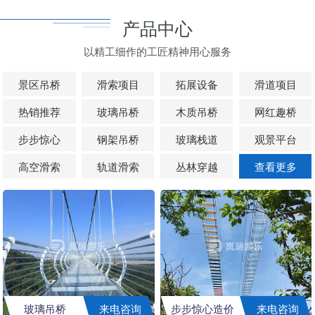
产品中心
以精工细作的工匠精神用心服务
景区吊桥
滑索项目
拓展设备
滑道项目
热销推荐
玻璃吊桥
木质吊桥
网红趣桥
步步惊心
钢架吊桥
玻璃栈道
观景平台
高空滑索
轨道滑索
丛林穿越
查看更多
玻璃吊桥
来电咨询
步步惊心造价
来电咨询