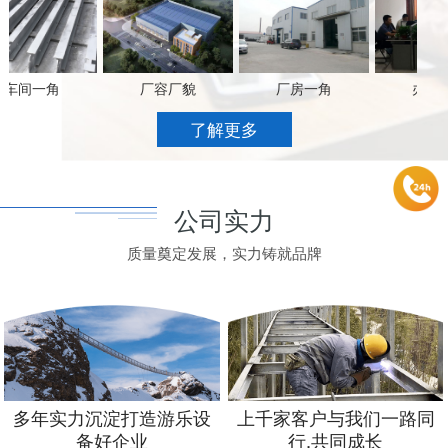
车间一角
厂容厂貌
厂房一角
办公场
了解更多
公司实力
质量奠定发展，实力铸就品牌
多年实力沉淀打造游乐设
上千家客户与我们一路同
备好企业
行,共同成长