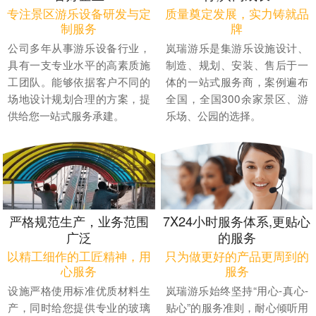
专注景区游乐设备研发与定
质量奠定发展，实力铸就品
制服务
牌
公司多年从事游乐设备行业，
岚瑞游乐是集游乐设施设计、
具有一支专业水平的高素质施
制造、规划、安装、售后于一
工团队。能够依据客户不同的
体的一站式服务商，案例遍布
场地设计规划合理的方案，提
全国，全国300余家景区、游
供给您一站式服务承建。
乐场、公园的选择。
严格规范生产，业务范围
7X24小时服务体系,更贴心
广泛
的服务
以精工细作的工匠精神，用
只为做更好的产品更周到的
心服务
服务
设施严格使用标准优质材料生
岚瑞游乐始终坚持“用心-真心-
产，同时给您提供专业的玻璃
贴心”的服务准则，耐心倾听用