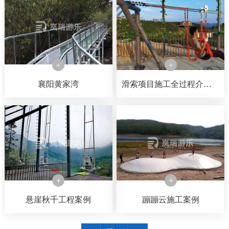
襄阳黄家湾
滑索项目施工全过程介绍，可以了解一下滑索是如何一步一步施工完成的
悬崖秋千工程案例
蹦蹦云施工案例