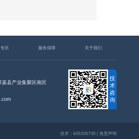
频专区
服务保障
关于我们
技
获嘉县产业集聚区南区
术
咨
.com
询
技术：605330730
| 免责声明