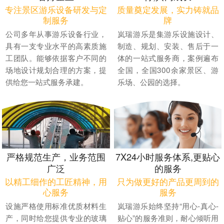
专注景区游乐设备研发与定
质量奠定发展，实力铸就品
制服务
牌
公司多年从事游乐设备行业，
岚瑞游乐是集游乐设施设计、
具有一支专业水平的高素质施
制造、规划、安装、售后于一
工团队。能够依据客户不同的
体的一站式服务商，案例遍布
场地设计规划合理的方案，提
全国，全国300余家景区、游
供给您一站式服务承建。
乐场、公园的选择。
严格规范生产，业务范围
7X24小时服务体系,更贴心
广泛
的服务
以精工细作的工匠精神，用
只为做更好的产品更周到的
心服务
服务
设施严格使用标准优质材料生
岚瑞游乐始终坚持“用心-真心-
产，同时给您提供专业的玻璃
贴心”的服务准则，耐心倾听用