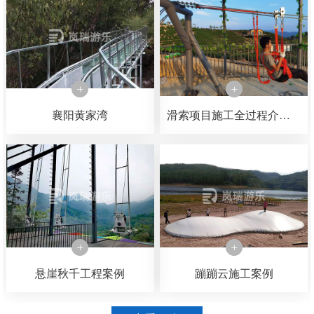
襄阳黄家湾
滑索项目施工全过程介绍，可以了解一下滑索是如何一步一步施工完成的
悬崖秋千工程案例
蹦蹦云施工案例