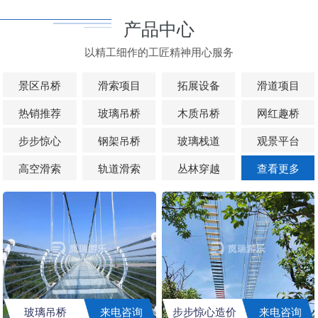
产品中心
以精工细作的工匠精神用心服务
景区吊桥
滑索项目
拓展设备
滑道项目
热销推荐
玻璃吊桥
木质吊桥
网红趣桥
步步惊心
钢架吊桥
玻璃栈道
观景平台
高空滑索
轨道滑索
丛林穿越
查看更多
玻璃吊桥
来电咨询
步步惊心造价
来电咨询