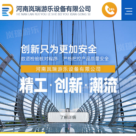
1
2
3