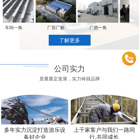
车间一角
厂容厂貌
厂房一角
办公
了解更多
公司实力
质量奠定发展，实力铸就品牌
多年实力沉淀打造游乐设
上千家客户与我们一路同
备好企业
行,共同成长