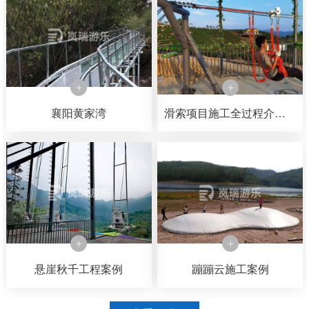
襄阳黄家湾
滑索项目施工全过程介绍，可以了解一下滑索是如何一步一步施工完成的
悬崖秋千工程案例
蹦蹦云施工案例