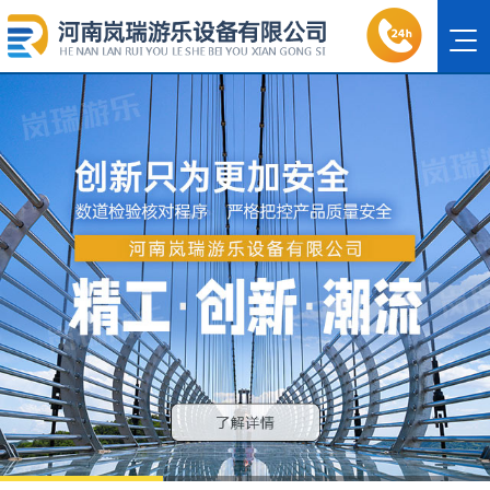
1
2
3