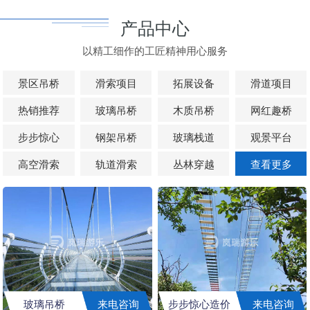
产品中心
以精工细作的工匠精神用心服务
景区吊桥
滑索项目
拓展设备
滑道项目
热销推荐
玻璃吊桥
木质吊桥
网红趣桥
步步惊心
钢架吊桥
玻璃栈道
观景平台
高空滑索
轨道滑索
丛林穿越
查看更多
玻璃吊桥
来电咨询
步步惊心造价
来电咨询