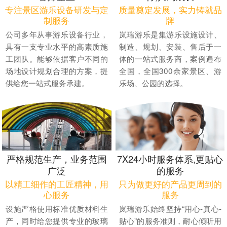
专注景区游乐设备研发与定
质量奠定发展，实力铸就品
制服务
牌
公司多年从事游乐设备行业，
岚瑞游乐是集游乐设施设计、
具有一支专业水平的高素质施
制造、规划、安装、售后于一
工团队。能够依据客户不同的
体的一站式服务商，案例遍布
场地设计规划合理的方案，提
全国，全国300余家景区、游
供给您一站式服务承建。
乐场、公园的选择。
严格规范生产，业务范围
7X24小时服务体系,更贴心
广泛
的服务
以精工细作的工匠精神，用
只为做更好的产品更周到的
心服务
服务
设施严格使用标准优质材料生
岚瑞游乐始终坚持“用心-真心-
产，同时给您提供专业的玻璃
贴心”的服务准则，耐心倾听用