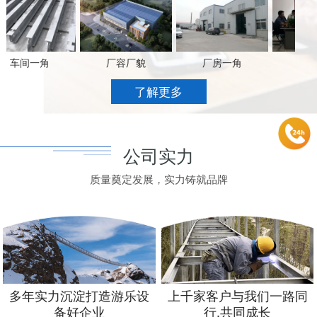
车间一角
厂容厂貌
厂房一角
办公场
了解更多
公司实力
质量奠定发展，实力铸就品牌
多年实力沉淀打造游乐设
上千家客户与我们一路同
备好企业
行,共同成长