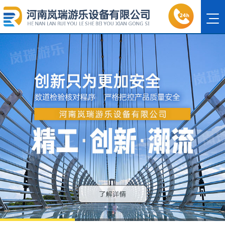
1
2
3