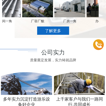
间一角
厂容厂貌
厂房一角
办公场景
了解更多
公司实力
质量奠定发展，实力铸就品牌
多年实力沉淀打造游乐设
上千家客户与我们一路同
备好企业
行,共同成长