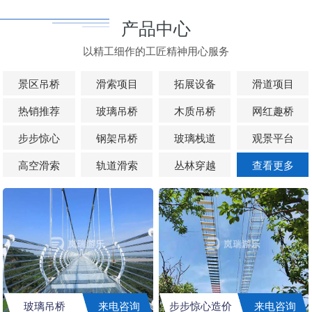
产品中心
以精工细作的工匠精神用心服务
景区吊桥
滑索项目
拓展设备
滑道项目
热销推荐
玻璃吊桥
木质吊桥
网红趣桥
步步惊心
钢架吊桥
玻璃栈道
观景平台
高空滑索
轨道滑索
丛林穿越
查看更多
玻璃吊桥
来电咨询
步步惊心造价
来电咨询