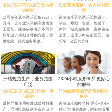
专注景区游乐设备研发与定
质量奠定发展，实力铸就品
制服务
牌
公司多年从事游乐设备行业，
岚瑞游乐是集游乐设施设计、
具有一支专业水平的高素质施
制造、规划、安装、售后于一
工团队。能够依据客户不同的
体的一站式服务商，案例遍布
场地设计规划合理的方案，提
全国，全国300余家景区、游
供给您一站式服务承建。
乐场、公园的选择。
严格规范生产，业务范围
7X24小时服务体系,更贴心
广泛
的服务
以精工细作的工匠精神，用
只为做更好的产品更周到的
心服务
服务
设施严格使用标准优质材料生
岚瑞游乐始终坚持“用心-真心-
产，同时给您提供专业的玻璃
贴心”的服务准则，耐心倾听用