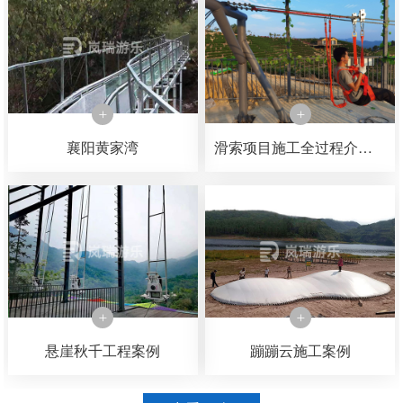
襄阳黄家湾
滑索项目施工全过程介绍，可以了解一下滑索是如何一步一步施工完成的
悬崖秋千工程案例
蹦蹦云施工案例