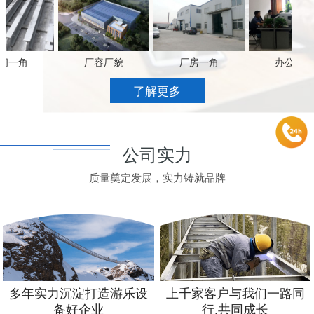
一角
厂容厂貌
厂房一角
办公场景
了解更多
公司实力
质量奠定发展，实力铸就品牌
多年实力沉淀打造游乐设
上千家客户与我们一路同
备好企业
行,共同成长