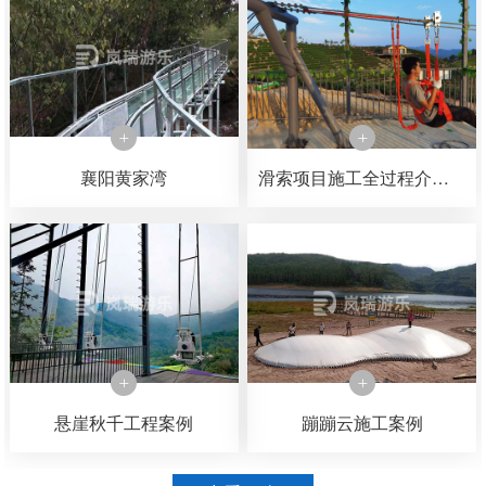
襄阳黄家湾
滑索项目施工全过程介绍，可以了解一下滑索是如何一步一步施工完成的
悬崖秋千工程案例
蹦蹦云施工案例