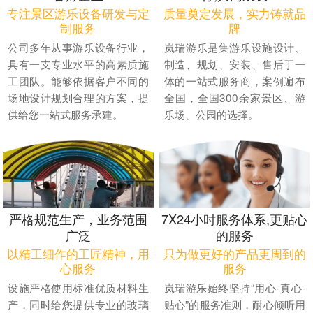
专注景区游乐设备研发与定
质量奠定发展，实力铸就品
制服务
牌
公司多年从事游乐设备行业，
岚瑞游乐是集游乐设施设计、
具有一支专业水平的高素质施
制造、规划、安装、售后于一
工团队。能够依据客户不同的
体的一站式服务商，案例遍布
场地设计规划合理的方案，提
全国，全国300余家景区、游
供给您一站式服务承建。
乐场、公园的选择。
严格规范生产，业务范围
7X24小时服务体系,更贴心
广泛
的服务
以精工细作的工匠精神，用
只为做更好的产品更周到的
心服务
服务
设施严格使用标准优质材料生
岚瑞游乐始终坚持“用心-真心-
产，同时给您提供专业的玻璃
贴心”的服务准则，耐心倾听用