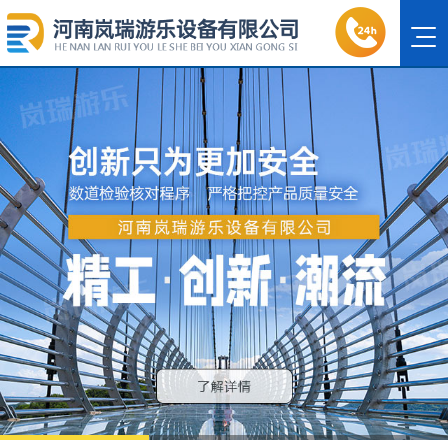
1
2
3