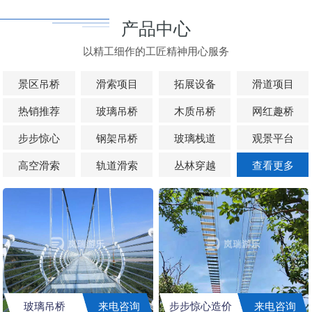
产品中心
以精工细作的工匠精神用心服务
景区吊桥
滑索项目
拓展设备
滑道项目
热销推荐
玻璃吊桥
木质吊桥
网红趣桥
步步惊心
钢架吊桥
玻璃栈道
观景平台
高空滑索
轨道滑索
丛林穿越
查看更多
玻璃吊桥
来电咨询
步步惊心造价
来电咨询